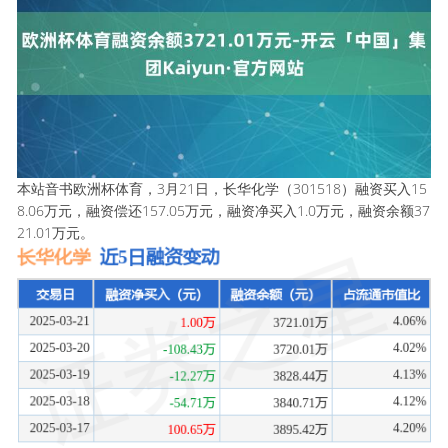
本站音书欧洲杯体育，3月21日，长华化学（301518）融资买入15
8.06万元，融资偿还157.05万元，融资净买入1.0万元，融资余额37
21.01万元。