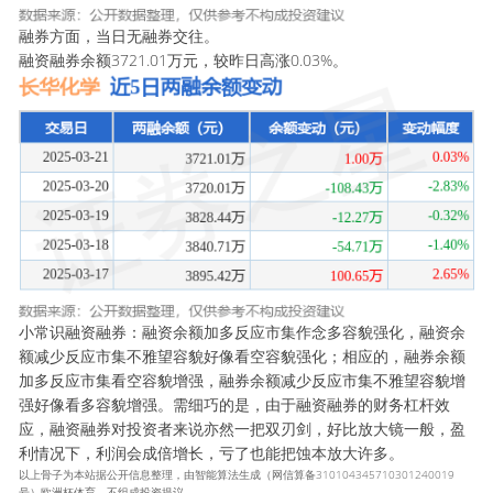
融券方面，当日无融券交往。
融资融券余额3721.01万元，较昨日高涨0.03%。
小常识融资融券：融资余额加多反应市集作念多容貌强化，融资余
额减少反应市集不雅望容貌好像看空容貌强化；相应的，融券余额
加多反应市集看空容貌增强，融券余额减少反应市集不雅望容貌增
强好像看多容貌增强。需细巧的是，由于融资融券的财务杠杆效
应，融资融券对投资者来说亦然一把双刃剑，好比放大镜一般，盈
利情况下，利润会成倍增长，亏了也能把蚀本放大许多。
以上骨子为本站据公开信息整理，由智能算法生成（网信算备310104345710301240019
号）欧洲杯体育，不组成投资提议。