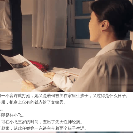
何一不容许就打她，她又是若何被关在家里生孩子，又过得是什么日子。
号服，把身上仅有的钱齐给了文毓秀。
机。
子即是任小飞。
，可在小飞三岁的时间，查出了先天性神经病。
了赵家，从此任娇娆一东谈主带着两个孩子生涯。