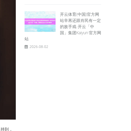
开云体育(中国)官方网
站辛苒还跟肖民有一定
的敌手戏-开云「中
国」集团Kaiyun·官方网
站
2026-08-02
赢持到，