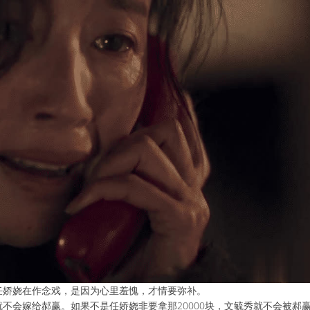
任娇娆在作念戏，是因为心里羞愧，才情要弥补。
不会嫁给郝赢。如果不是任娇娆非要拿那20000块，文毓秀就不会被郝