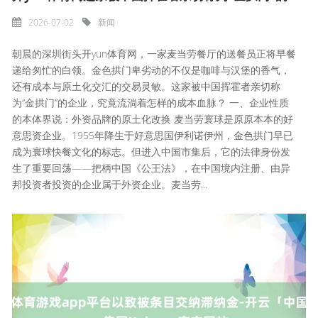
2026-07-02
新闻
朝晨的深圳街头开yun体育网，一家麦当劳餐厅的送餐员正将早餐
递给匆忙的白领。金色拱门卑劣动的不仅是咖啡与汉堡的香气，
还有成本与原土化交汇的交易灵敏。这家被中国挥霍者亲切称
为“金拱门”的企业，究竟流淌着怎样的成本血脉？ 一、企业性质
的本体界说：外资品牌的原土化改换 麦当劳寰球是原原本本的好
意思资企业。1955年降生于好意思国伊利诺伊州，金色拱门早已
成为寰球快餐文化的标志。但进入中国市集后，它的法律身份发
生了重要回荡——把柄中国《公王法》，在中国境内注册、由异
邦投资者投资的企业属于外资企业。麦当劳...