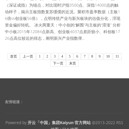
（深证成指）为锚点，对比现时沪指3500点、深指14000点的触
动样子，揭示主板指数复苏缓缓的近况。聚积市盈率数据（主板1
6倍vs创业板56倍），点明传统产业与新兴板块的估值分化，浮现
资金偏好转机。 冰火两重天：中小创的“解围”与主板的“滞涨” 分析
中小板2015年12084点新高、创业板4037点差距较小、科创板17
26点高位较近的得志，阐明新兴产业指数弹...
首页
上一页
1
2
3
4
5
6
7
8
9
10
11
下一页
末页
友情链接：
Powered by
开云「中国」集团Kaiyun·官方网站
@2013-2022
RSS