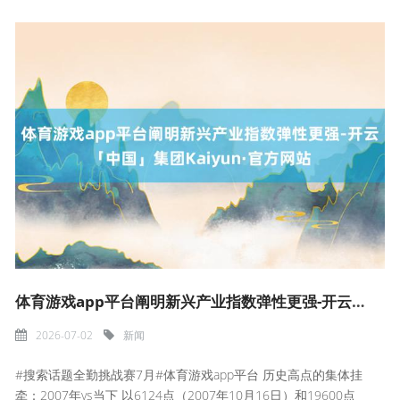
体育游戏app平台阐明新兴产业指数弹性更强-开云「中国」集团Kaiyun·官方网站
2026-07-02
新闻
#搜索话题全勤挑战赛7月#体育游戏app平台 历史高点的集体挂
牵：2007年vs当下 以6124点（2007年10月16日）和19600点